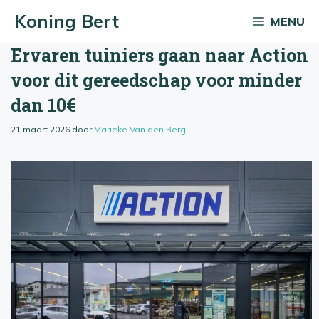
Ga
Koning Bert
MENU
naar
de
Ervaren tuiniers gaan naar Action
inhoud
voor dit gereedschap voor minder
dan 10€
21 maart 2026
door
Marieke Van den Berg