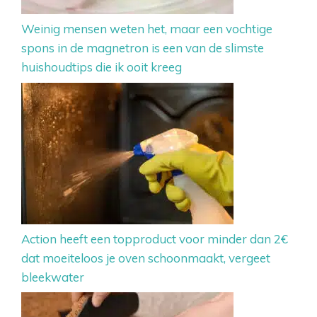
Weinig mensen weten het, maar een vochtige
spons in de magnetron is een van de slimste
huishoudtips die ik ooit kreeg
Action heeft een topproduct voor minder dan 2€
dat moeiteloos je oven schoonmaakt, vergeet
bleekwater