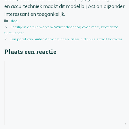
en accu-techniek maakt dit model bij Action bijzonder
interessant en toegankelijk.
Categorieën
Blog
Heerlijk in de tuin werken? Wacht daar nog even mee, zegt deze
tuinfluencer
Een parel van buiten én van binnen: alles in dit huis straalt karakter
Plaats een reactie
Reactie