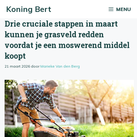
Ga
Koning Bert
MENU
naar
de
Drie cruciale stappen in maart
inhoud
kunnen je grasveld redden
voordat je een moswerend middel
koopt
21 maart 2026
door
Marieke Van den Berg